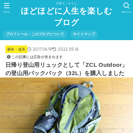
子育て／そうじ
ほどほどに人生を楽しむ
MENU
SEARCH
ブログ
プロフィール・このブログについて
サイトマップ
2017.06.19
2022.05.16
服装・道具
この記事には広告が含まれます
日帰り登山用リュックとして「ZCL Outdoor」
の登山用バックパック（32L）を購入しました