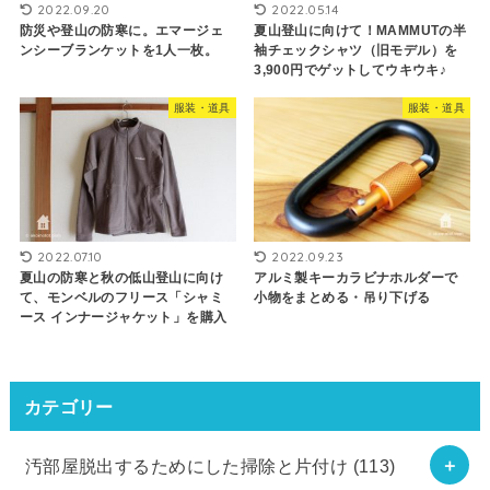
2022.09.20
2022.05.14
防災や登山の防寒に。エマージェ
夏山登山に向けて！MAMMUTの半
ンシーブランケットを1人一枚。
袖チェックシャツ（旧モデル）を
3,900円でゲットしてウキウキ♪
服装・道具
服装・道具
2022.07.10
2022.09.23
夏山の防寒と秋の低山登山に向け
アルミ製キーカラビナホルダーで
て、モンベルのフリース「シャミ
小物をまとめる・吊り下げる
ース インナージャケット」を購入
カテゴリー
汚部屋脱出するためにした掃除と片付け
(113)