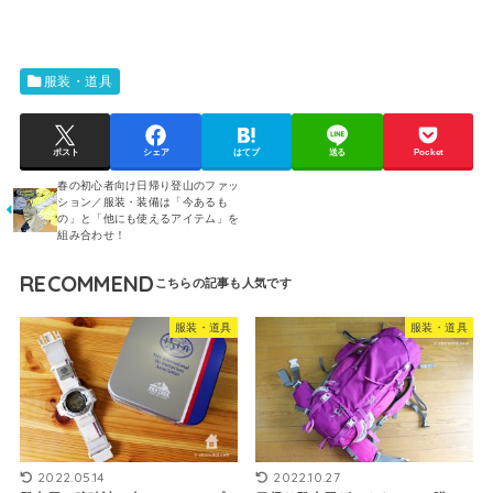
服装・道具
ポスト
シェア
はてブ
送る
Pocket
春の初心者向け日帰り登山のファッ
ション／服装・装備は「今あるも
の」と「他にも使えるアイテム」を
組み合わせ！
RECOMMEND
服装・道具
服装・道具
2022.05.14
2022.10.27