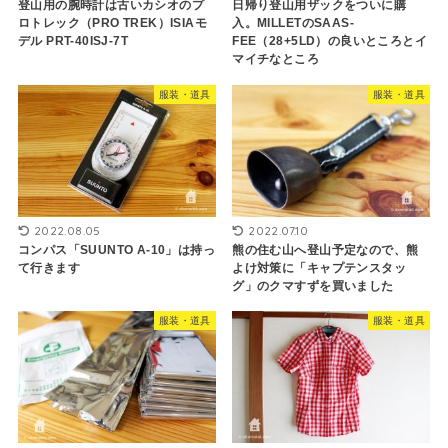
登山用の腕時計は古いカシオのプ
日帰り登山用ザックをついに購
ロトレック（PRO TREK）ISIAモ
入。MILLETのSAAS-
デル PRT-40ISJ-7T
FEE（28+5LD）の良いところとイ
マイチなところ
服装・道具
服装・道具
2022.08.05
2022.07.10
コンパス「SUUNTO A-10」は持っ
熊の住む山へ登山予定なので、熊
て行きます
よけ対策に「キャプテンスタッ
グ」のクマすずを買いました
服装・道具
服装・道具