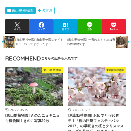
東山動植物園
名古屋
ポスト
シェア
はてブ
送る
Pocket
[東山動植物園] 東山動物園のナイト
[東山動植物園] 一番のおすすめは夜
ズー、行ってよかったよっ
行性動物です。
RECOMMEND
東山動植物園
東山動植物園
2022.05.16
2022.05.16
[東山動植物園] きのこニョキニョ
[東山動植物園] おめでとう80周
キ植物園！きのこ写真20枚
年！「桜の回廊フェスティバル
2017」の早咲きの桜とクリスマス