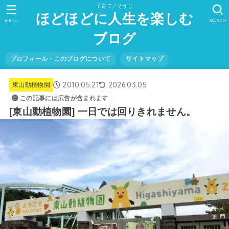
子育て／そうじ
ほどほどに人生を楽しむ
MENU
SEARCH
ブログ
プロフィール・このブログについて
サイトマップ
2010.05.21
2026.03.05
東山動植物園
この記事には広告が含まれます
[東山動植物園] 一日では回りきれません。