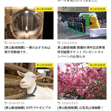
ローズを見に行ってきました
東山動植物園
東山動植物園
2026.03.05
2022.05.16
[東山動植物園] 一番のおすすめは
東山動植物園 開園80周年記念事業
夜行性動物です。
特別協賛チケットプレゼントキャ
ンペーンのお知らせ
東山動植物園
東山動植物園
2026.03.05
2026.03.05
[東山動植物園] 50円でヤギとプチ
[東山動植物園] お花見は植物園！