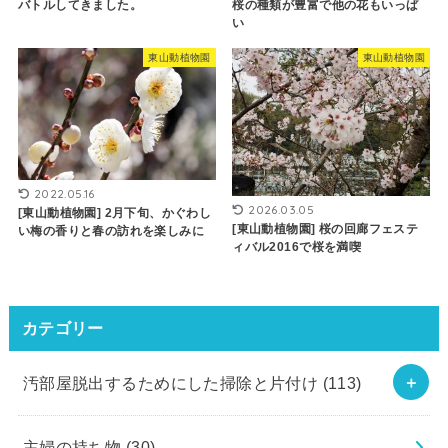
バトルしてきました。
桜の種類が豊富で他の花もいっぱ
い
東山動植物園
東山動植物園
2022.05.16
2026.03.05
[東山動植物園] 2月下旬、かぐわし
[東山動植物園] 桜の回廊フェステ
い梅の香りと春の訪れを楽しみに
ィバル2016で桜を満喫
カテゴリー
汚部屋脱出するためにした掃除と片付け
(113)
主婦の持ち物
(30)