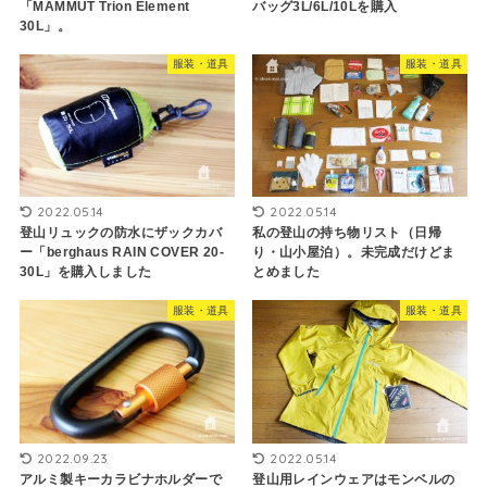
「MAMMUT Trion Element
バッグ3L/6L/10Lを購入
30L」。
服装・道具
服装・道具
2022.05.14
2022.05.14
登山リュックの防水にザックカバ
私の登山の持ち物リスト（日帰
ー「berghaus RAIN COVER 20-
り・山小屋泊）。未完成だけどま
30L」を購入しました
とめました
服装・道具
服装・道具
2022.09.23
2022.05.14
アルミ製キーカラビナホルダーで
登山用レインウェアはモンベルの