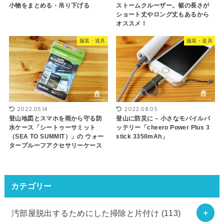
小物をまとめる・吊り下げる
ストームクルーザー。裾の長さが
ショート丈やロング丈もあるから
オススメ！
服装・道具
服装・道具
2022.05.14
2022.08.05
登山地図とスマホを雨から守る防
登山に防災に – 小さなモバイルバ
水ケース「シートゥーサミット
ッテリー「cheero Power Plus 3
（SEA TO SUMMIT）」の ウォー
stick 3350mAh」
タープルーフアクセサリーケース
カテゴリー
汚部屋脱出するためにした掃除と片付け
(113)