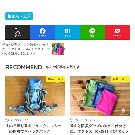
服装・道具
ポスト
シェア
はてブ
送る
Pocket
登山と防災グッズの防水・仕分け
に、オクトス（oxtos）のスタッフ
バッグ3L/6L/10Lを購入
RECOMMEND
服装・道具
服装・道具
2022.05.14
2022.08.05
夫の日帰り登山リュックにマムー
登山と防災グッズの防水・仕分け
トの雨蓋つきバックパック
に、オクトス（oxtos）のスタッフ