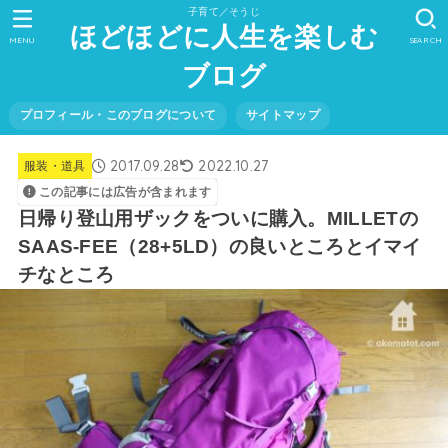
子育て／そうじ
ほどほどに人生を楽しむ
MENU
SEARCH
ブログ
プロフィール・このブログについて
サイトマップ
2017.09.28
2022.10.27
服装・道具
この記事には広告が含まれます
日帰り登山用ザックをついに購入。MILLETの
SAAS-FEE（28+5LD）の良いところとイマイ
チなところ