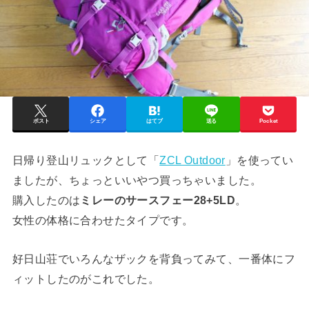
ポスト
シェア
はてブ
送る
Pocket
日帰り登山リュックとして「
ZCL Outdoor
」を使ってい
ましたが、ちょっといいやつ買っちゃいました。
購入したのは
ミレーのサースフェー28+5LD
。
女性の体格に合わせたタイプです。
好日山荘でいろんなザックを背負ってみて、一番体にフ
ィットしたのがこれでした。