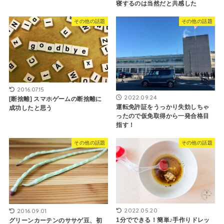
寝するのは当然だと共感した
その他の話題
その他の話題
2016.07.15
2022.09.24
[断捨離] スマホゲームの断捨離に
運転免許証をうっかり失効しちゃ
成功したと思う
ったので仮免取得から一発合格目
指す！
その他の話題
その他の話題
2022.05.20
2016.09.01
1分でできる！簡単♪手作りドレッ
グリーンカーテンのササゲ豆、初