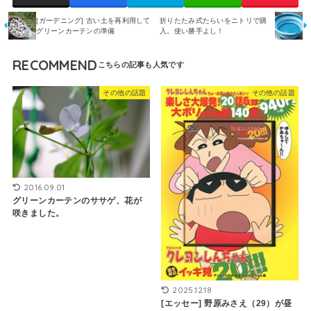
[ガーデニング] 古い土を再利用して
折りたたみ式たらいをニトリで購
グリーンカーテンの準備
入。使い勝手よし！
RECOMMEND
その他の話題
その他の話題
2016.09.01
グリーンカーテンのササゲ、花が
咲きました。
2025.12.18
[エッセー] 野原みさえ（29）が昼