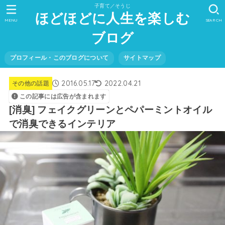
子育て／そうじ
ほどほどに人生を楽しむ
MENU
SEARCH
ブログ
プロフィール・このブログについて
サイトマップ
2016.05.17
2022.04.21
その他の話題
この記事には広告が含まれます
[消臭] フェイクグリーンとペパーミントオイル
で消臭できるインテリア