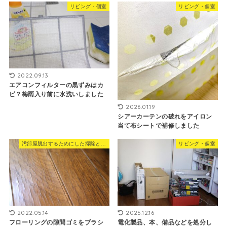
リビング・個室
リビング・個室
2022.09.13
エアコンフィルターの黒ずみはカ
ビ？梅雨入り前に水洗いしました
2026.01.19
シアーカーテンの破れをアイロン
当て布シートで補修しました
汚部屋脱出するためにした掃除と片付け
リビング・個室
2022.05.14
2025.12.16
フローリングの隙間ゴミをブラシ
電化製品、本、備品などを処分し