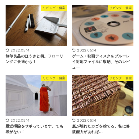
リビング・個室
リビング・個室
2022.05.14
2022.05.14
無印良品のほうきと柄。フローリ
ゲーム・映画ディスクをブルーレ
ングに最適かも！
イ対応ファイルに収納、そのレビ
ュー
リビング・個室
リビング・個室
2022.05.14
2022.05.14
最近掃除をサボっています。でも
底が壊れたカゴを捨てる。私に修
埃がない！
復能力があれば…