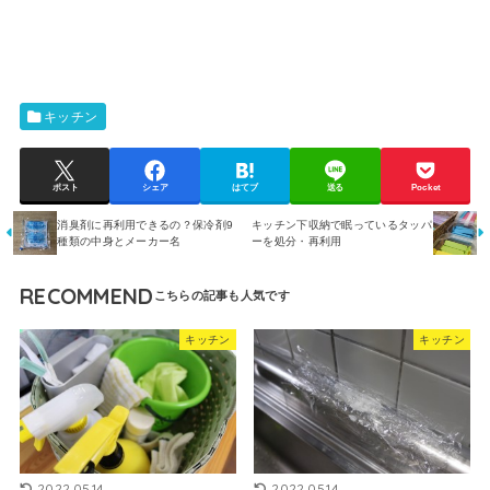
キッチン
ポスト
シェア
はてブ
送る
Pocket
消臭剤に再利用できるの？保冷剤9
キッチン下収納で眠っているタッパ
種類の中身とメーカー名
ーを処分・再利用
RECOMMEND
キッチン
キッチン
2022.05.14
2022.05.14