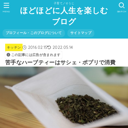
子育て／そうじ
ほどほどに人生を楽しむ
MENU
SEARCH
ブログ
プロフィール・このブログについて
サイトマップ
2016.02.15
2022.05.14
キッチン
この記事には広告が含まれます
苦手なハーブティーはサシェ・ポプリで消費