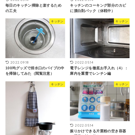
毎日のキッチン掃除と楽するため
キッチンのコーキング部分のカビ
の工夫
に漂白剤パック（休戦中）
キッチン
キッチン
2022.09.18
2022.05.14
100均グッズで排水口のパイプの中
電子レンジを徹底お手入れ（4）：
を掃除してみた（閲覧注意）
庫内を重曹でレンチン編
キッチン
キッチン
2022.05.14
振りかけできる片栗粉の空き容器