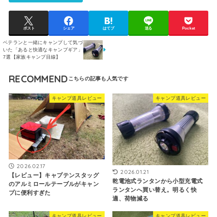
ポスト
シェア
はてブ
送る
Pocket
ベテランと一緒にキャンプして気づ
いた「あると快適なキャンプギア」
7選【家族キャンプ目線】
RECOMMEND
キャンプ道具レビュー
キャンプ道具レビュー
2026.02.17
2026.01.21
【レビュー】キャプテンスタッグ
乾電池式ランタンから小型充電式
のアルミロールテーブルがキャン
ランタンへ買い替え。明るく快
プに便利すぎた
適、荷物減る
キャンプ道具レビュー
キャンプ道具レビュー