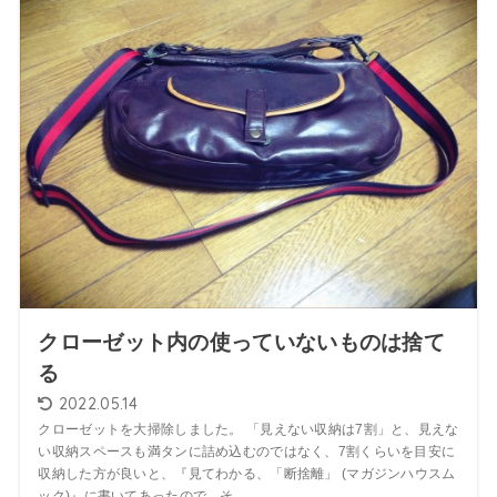
クローゼット内の使っていないものは捨て
る
2022.05.14
クローゼットを大掃除しました。 「見えない収納は7割」と、見えな
い収納スペースも満タンに詰め込むのではなく、7割くらいを目安に
収納した方が良いと、『見てわかる、「断捨離」 (マガジンハウスム
ック)』に書いてあったので、そ...