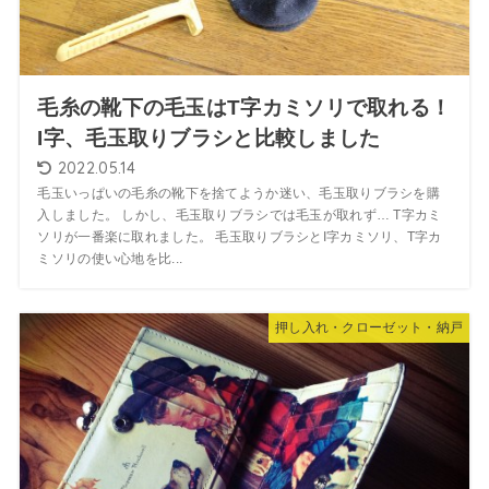
毛糸の靴下の毛玉はT字カミソリで取れる！
I字、毛玉取りブラシと比較しました
2022.05.14
毛玉いっぱいの毛糸の靴下を捨てようか迷い、毛玉取りブラシを購
入しました。 しかし、毛玉取りブラシでは毛玉が取れず… T字カミ
ソリが一番楽に取れました。 毛玉取りブラシとI字カミソリ、T字カ
ミソリの使い心地を比...
押し入れ・クローゼット・納戸