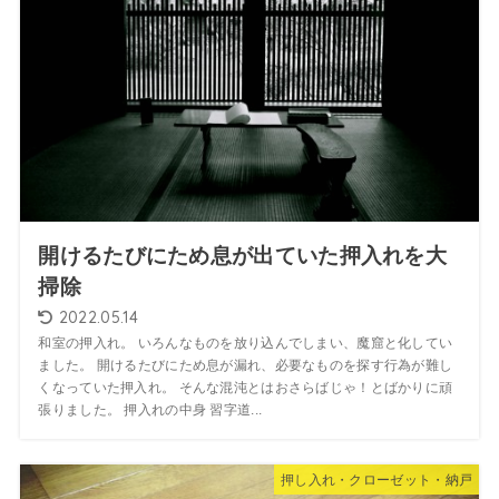
開けるたびにため息が出ていた押入れを大
掃除
2022.05.14
和室の押入れ。 いろんなものを放り込んでしまい、魔窟と化してい
ました。 開けるたびにため息が漏れ、必要なものを探す行為が難し
くなっていた押入れ。 そんな混沌とはおさらばじゃ！とばかりに頑
張りました。 押入れの中身 習字道...
押し入れ・クローゼット・納戸